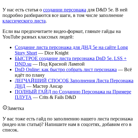
У нас есть статья о
создании персонажа
для D&D 5e. В ней
подробно разбираются все шаги, в том числе заполнение
классического листа
.
Если вы предпочитаете видео-формат, гляньте гайды на
YouTube разных классных людей:
Создание листа персонажа для ДНД 5е на сайте Long
Story Short
— Dice Knight
БЫСТРОЕ создание листа персонажа DnD 5e. LSS +
DND.su
— Под Красной Лампой
DnD Online: как быстро собрать лист персонажа
— Всё
идёт по плану
ЛЕГЧАЙШИЙ СПОСОБ Заполнения Листа Персонажа
ДНД
— Мастер Ансар
ПОЛНЫЙ ГАЙД по Созданию Персонажа на Примере
ПЛУТА
— Crits & Fails D&D
Заметка
У вас тоже есть гайд по заполнению нашего листа персонажа
(видео или статья)? Напишите нам в соцсетях, добавим его в
список.