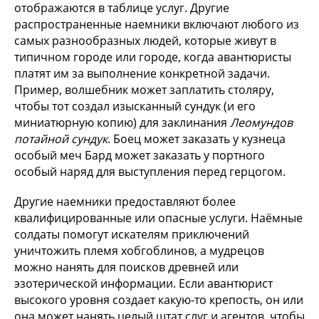
отображаются в таблице услуг. Другие
распространенные наемники включают любого из
самых разнообразных людей, которые живут в
типичном городе или городе, когда авантюристы
платят им за выполнение конкретной задачи.
Пример, волшебник может заплатить столяру,
чтобы тот создал изысканный сундук (и его
миниатюрную копию) для заклинания
Леомундов
потайной сундук
. Боец может заказать у кузнеца
особый меч Бард может заказать у портного
особый наряд для выступления перед герцогом.
Другие наемники предоставляют более
квалифицированные или опасные услуги. Наёмные
солдаты помогут искателям приключений
уничтожить племя хобгоблинов, а мудрецов
можно нанять для поисков древней или
эзотерической информации. Если авантюрист
высокого уровня создает какую-то крепость, он или
она может нанять целый штат слуг и агентов, чтобы