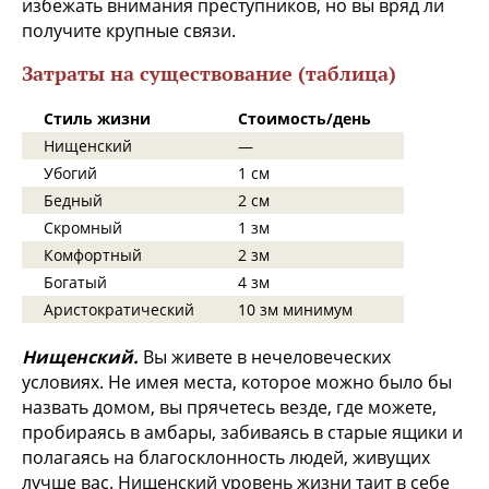
избежать внимания преступников, но вы вряд ли
получите крупные связи.
Затраты на существование (таблица)
Стиль жизни
Стоимость/день
Нищенский
—
Убогий
1 см
Бедный
2 см
Скромный
1 зм
Комфортный
2 зм
Богатый
4 зм
Аристократический
10 зм минимум
Нищенский.
Вы живете в нечеловеческих
условиях. Не имея места, которое можно было бы
назвать домом, вы прячетесь везде, где можете,
пробираясь в амбары, забиваясь в старые ящики и
полагаясь на благосклонность людей, живущих
лучше вас. Нищенский уровень жизни таит в себе