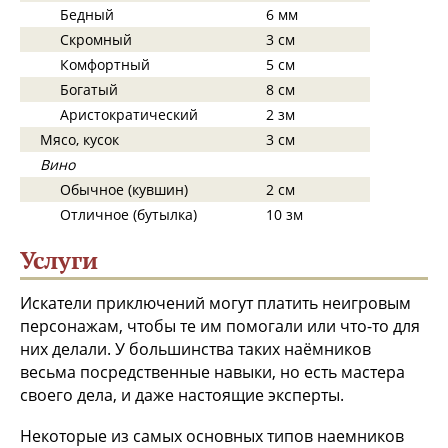
Бедный
6 мм
Скромный
3 см
Комфортный
5 см
Богатый
8 см
Аристократический
2 зм
Мясо, кусок
3 см
Вино
Обычное (кувшин)
2 см
Отличное (бутылка)
10 зм
Услуги
Искатели приключений могут платить неигровым
персонажам, чтобы те им помогали или что-то для
них делали. У большинства таких наёмников
весьма посредственные навыки, но есть мастера
своего дела, и даже настоящие эксперты.
Некоторые из самых основных типов наемников