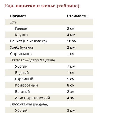
Еда, напитки и жилье (таблица)
Предмет
Стоимость
Эль
Галлон
2 см
Кружка
4 мм
Банкет (на человека)
10 зм
Хлеб, буханка
2 мм
Сыр, ломоть
1 см
Постоялый двор (за день)
Убогий
7 мм
Бедный
1 см
Скромный
5 см
Комфортный
8 см
Богатый
2 зм
Аристократический
4 зм
Пропитание (за день)
Убогий
3 мм