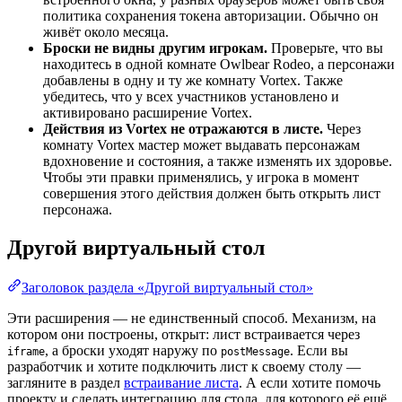
политика сохранения токена авторизации. Обычно он
живёт около месяца.
Броски не видны другим игрокам.
Проверьте, что вы
находитесь в одной комнате Owlbear Rodeo, а персонажи
добавлены в одну и ту же комнату Vortex. Также
убедитесь, что у всех участников установлено и
активировано расширение Vortex.
Действия из Vortex не отражаются в листе.
Через
комнату Vortex мастер может выдавать персонажам
вдохновение и состояния, а также изменять их здоровье.
Чтобы эти правки применялись, у игрока в момент
совершения этого действия должен быть открыть лист
персонажа.
Другой виртуальный стол
Заголовок раздела «Другой виртуальный стол»
Эти расширения — не единственный способ. Механизм, на
котором они построены, открыт: лист встраивается через
, а броски уходят наружу по
. Если вы
iframe
postMessage
разработчик и хотите подключить лист к своему столу —
загляните в раздел
встраивание листа
. А если хотите помочь
проекту и сделать интеграцию для стола, для которого её ещё