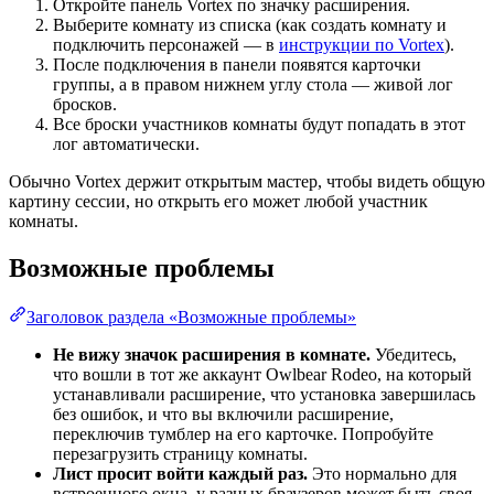
Откройте панель Vortex по значку расширения.
Выберите комнату из списка (как создать комнату и
подключить персонажей — в
инструкции по Vortex
).
После подключения в панели появятся карточки
группы, а в правом нижнем углу стола — живой лог
бросков.
Все броски участников комнаты будут попадать в этот
лог автоматически.
Обычно Vortex держит открытым мастер, чтобы видеть общую
картину сессии, но открыть его может любой участник
комнаты.
Возможные проблемы
Заголовок раздела «Возможные проблемы»
Не вижу значок расширения в комнате.
Убедитесь,
что вошли в тот же аккаунт Owlbear Rodeo, на который
устанавливали расширение, что установка завершилась
без ошибок, и что вы включили расширение,
переключив тумблер на его карточке. Попробуйте
перезагрузить страницу комнаты.
Лист просит войти каждый раз.
Это нормально для
встроенного окна, у разных браузеров может быть своя