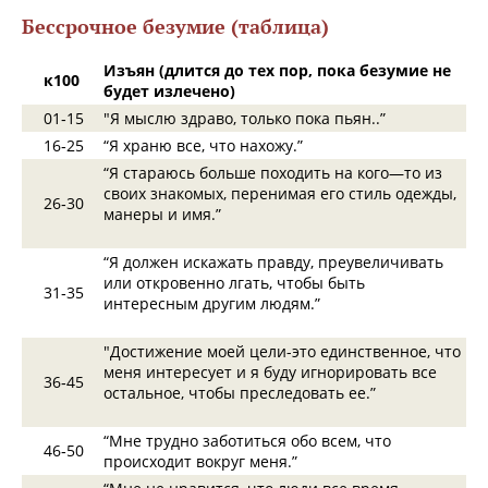
Бессрочное безумие (таблица)
Изъян (длится до тех пор, пока безумие не
к100
будет излечено)
01‑15
"Я мыслю здраво, только пока пьян..”
16‑25
“Я храню все, что нахожу.”
“Я стараюсь больше походить на кого—то из
своих знакомых, перенимая его стиль одежды,
26‑30
манеры и имя.”
“Я должен искажать правду, преувеличивать
или откровенно лгать, чтобы быть
31‑35
интересным другим людям.”
"Достижение моей цели-это единственное, что
меня интересует и я буду игнорировать все
36‑45
остальное, чтобы преследовать ее.”
“Мне трудно заботиться обо всем, что
46‑50
происходит вокруг меня.”