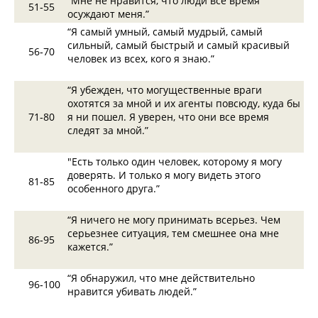
“Мне не нравится, что люди все время
51‑55
осуждают меня.”
“Я самый умный, самый мудрый, самый
сильный, самый быстрый и самый красивый
56‑70
человек из всех, кого я знаю.”
“Я убежден, что могущественные враги
охотятся за мной и их агенты повсюду, куда бы
71‑80
я ни пошел. Я уверен, что они все время
следят за мной.”
"Есть только один человек, которому я могу
доверять. И только я могу видеть этого
81‑85
особенного друга.”
“Я ничего не могу принимать всерьез. Чем
серьезнее ситуация, тем смешнее она мне
86‑95
кажется.”
“Я обнаружил, что мне действительно
96‑100
нравится убивать людей.”