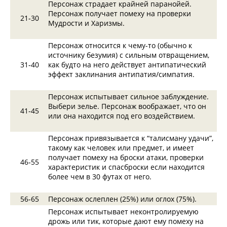
Персонаж страдает крайней паранойей.
Персонаж получает помеху на проверки
21‑30
Мудрости и Харизмы.
Персонаж относится к чему-то (обычно к
источнику безумия) с сильным отвращением,
31‑40
как будто на него действует антипатический
эффект заклинания антипатия/симпатия.
Персонаж испытывает сильное заблуждение.
Выбери зелье. Персонаж воображает, что он
41‑45
или она находится под его воздействием.
Персонаж привязывается к “талисману удачи”,
такому как человек или предмет, и имеет
получает помеху на броски атаки, проверки
46‑55
характеристик и спасброски если находится
более чем в 30 футах от него.
56‑65
Персонаж ослеплен (25%) или оглох (75%).
Персонаж испытывает неконтролируемую
дрожь или тик, которые дают ему помеху на