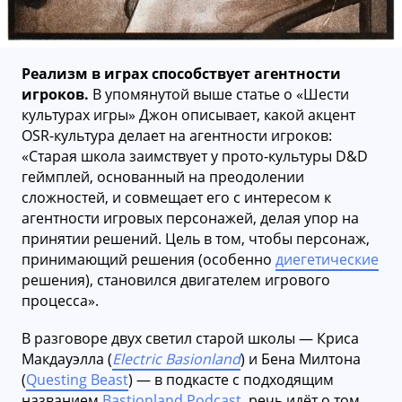
Реализм в играх способствует агентности
игроков.
В упомянутой выше статье о «Шести
культурах игры» Джон описывает, какой акцент
OSR-культура делает на агентности игроков:
«Старая школа заимствует у прото-культуры D&D
геймплей, основанный на преодолении
сложностей, и совмещает его с интересом к
агентности игровых персонажей, делая упор на
принятии решений. Цель в том, чтобы персонаж,
принимающий решения (особенно
диегетические
решения), становился двигателем игрового
процесса».
В разговоре двух светил старой школы — Криса
Макдауэлла (
Electric Basionland
) и Бена Милтона
(
Questing Beast
) — в подкасте с подходящим
названием
Bastionland Podcast
, речь идёт о том,