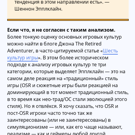
тенденция в этом направлении есть». —
Шеннон Эпплклайн.
Если что, я не согласен с таким анализом.
Более тонкую оценку основных игровых культур
можно найти в блоге Джона The Retired
Adventurer, в часто-цитируемой статье «
Шесть
культур игры
». В этом более историческом
подходе к анализу игровых культур те три
категории, которые выделяет Эпплклайн — это на
самом деле реакция на «традиционный» стиль
игры (OSR и сюжетные игры были реакцией на
доминирующий в тот момент традиционный стиль,
в то время как нео-трад/ОС стали эволюцией этого
стиля). Но я отвлёкся. Я хочу сказать, что OSR и
пост-OSR игроки часто точно так же
заинтересованы (или не заинтересованы) в
симуляционизме — или, как его чаще называют,
реализме — как и геймеры любой другой