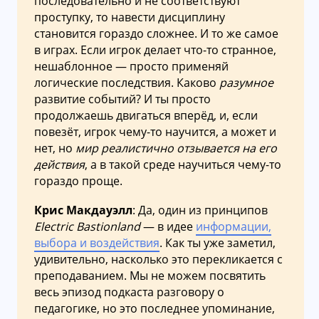
последовательно и не соответствуют
проступку, то навести дисциплину
становится гораздо сложнее. И то же самое
в играх. Если игрок делает что-то странное,
нешаблонное — просто применяй
логические последствия. Каково
разумное
развитие событий? И ты просто
продолжаешь двигаться вперёд, и, если
повезёт, игрок чему-то научится, а может и
нет, но
мир реалистично отзывается на его
действия
, а в такой среде научиться чему-то
гораздо проще.
Крис Макдауэлл
: Да, один из принципов
Electric Bastionland
— в идее
информации,
выбора и воздействия
. Как ты уже заметил,
удивительно, насколько это перекликается с
преподаванием. Мы не можем посвятить
весь эпизод подкаста разговору о
педагогике, но это последнее упоминание,