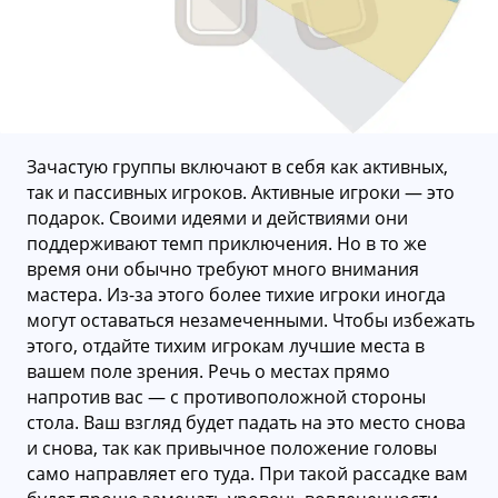
Зачастую группы включают в себя как активных,
так и пассивных игроков. Активные игроки — это
подарок. Своими идеями и действиями они
поддерживают темп приключения. Но в то же
время они обычно требуют много внимания
мастера. Из-за этого более тихие игроки иногда
могут оставаться незамеченными. Чтобы избежать
этого, отдайте тихим игрокам лучшие места в
вашем поле зрения. Речь о местах прямо
напротив вас — с противоположной стороны
стола. Ваш взгляд будет падать на это место снова
и снова, так как привычное положение головы
само направляет его туда. При такой рассадке вам