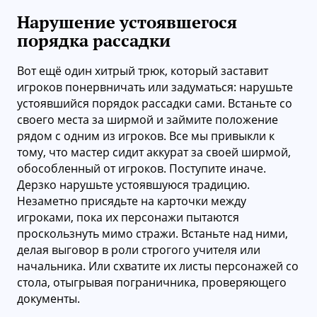
Нарушение устоявшегося
порядка рассадки
Вот ещё один хитрый трюк, который заставит
игроков понервничать или задуматься: нарушьте
устоявшийся порядок рассадки сами. Встаньте со
своего места за ширмой и займите положение
рядом с одним из игроков. Все мы привыкли к
тому, что мастер сидит аккурат за своей ширмой,
обособленный от игроков. Поступите иначе.
Дерзко нарушьте устоявшуюся традицию.
Незаметно присядьте на карточки между
игроками, пока их персонажи пытаются
проскользнуть мимо стражи. Встаньте над ними,
делая выговор в роли строгого учителя или
начальника. Или схватите их листы персонажей со
стола, отыгрывая пограничника, проверяющего
документы.