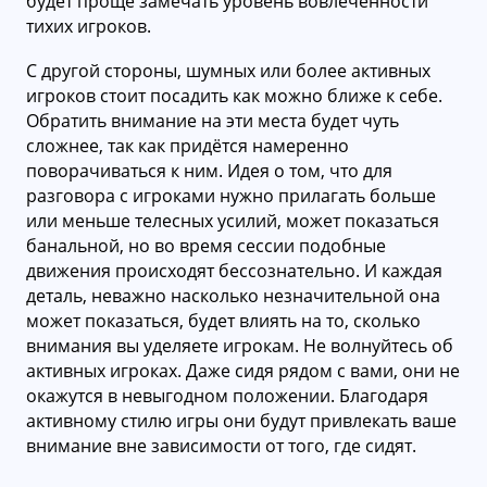
будет проще замечать уровень вовлеченности
тихих игроков.
С другой стороны, шумных или более активных
игроков стоит посадить как можно ближе к себе.
Обратить внимание на эти места будет чуть
сложнее, так как придётся намеренно
поворачиваться к ним. Идея о том, что для
разговора с игроками нужно прилагать больше
или меньше телесных усилий, может показаться
банальной, но во время сессии подобные
движения происходят бессознательно. И каждая
деталь, неважно насколько незначительной она
может показаться, будет влиять на то, сколько
внимания вы уделяете игрокам. Не волнуйтесь об
активных игроках. Даже сидя рядом с вами, они не
окажутся в невыгодном положении. Благодаря
активному стилю игры они будут привлекать ваше
внимание вне зависимости от того, где сидят.