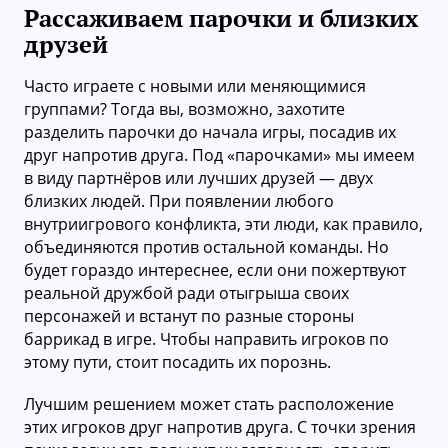
Рассаживаем парочки и близких
друзей
Часто играете с новыми или меняющимися
группами? Тогда вы, возможно, захотите
разделить парочки до начала игры, посадив их
друг напротив друга. Под «парочками» мы имеем
в виду партнёров или лучших друзей — двух
близких людей. При появлении любого
внутриигрового конфликта, эти люди, как правило,
объединяются против остальной команды. Но
будет гораздо интереснее, если они пожертвуют
реальной дружбой ради отыгрыша своих
персонажей и встанут по разные стороны
баррикад в игре. Чтобы направить игроков по
этому пути, стоит посадить их порознь.
Лучшим решением может стать расположение
этих игроков друг напротив друга. С точки зрения