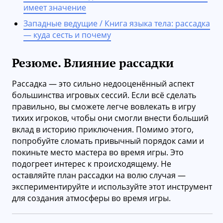
имеет значение
Западные ведущие / Книга языка тела: рассадка
— куда сесть и почему
Резюме. Влияние рассадки
Рассадка — это сильно недооценённый аспект
большинства игровых сессий. Если всё сделать
правильно, вы сможете легче вовлекать в игру
тихих игроков, чтобы они смогли внести больший
вклад в историю приключения. Помимо этого,
попробуйте сломать привычный порядок сами и
покиньте место мастера во время игры. Это
подогреет интерес к происходящему. Не
оставляйте план рассадки на волю случая —
экспериментируйте и используйте этот инструмент
для создания атмосферы во время игры.