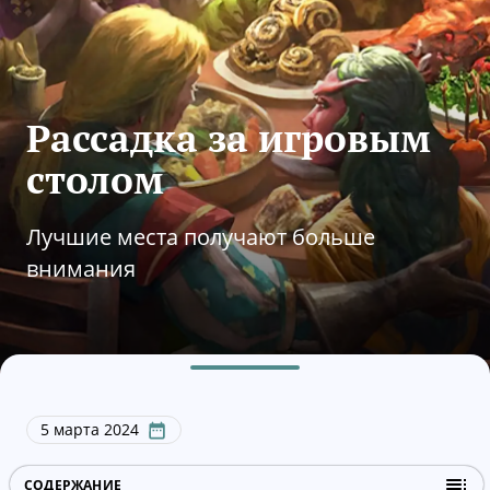
Рассадка за игровым
столом
Лучшие места получают больше
внимания
5 марта 2024
СОДЕРЖАНИЕ