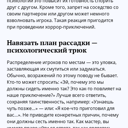
психологии это повысит их готовность спорить
друг с другом. Кроме того, запрет на соседство со
своим партнером или другом может немного
взволновать игрока. Такая реакция пригодится
при проведении хоррор-приключений.
Навязать план
рассадки —
психологический трюк
Распределение игроков по местам — это уловка,
заставляющая их смутиться или задуматься.
Обычно, возражений по этому поводу не бывает.
Кто-то может спросить: «Эй, почему это мы
должны сидеть именно так? Это как-то повлияет на
наше приключение?» Лучше всего ответить,
сохраняя таинственность, например: «Узнаешь
чуть позже…» — или: «Я кое-что приготовил для
вас…». Не приводите конкретных причин, почему
они должны сесть именно так. Как мастер, вы
имеете право уйти от ответа, так как являетесь