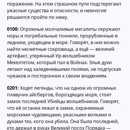
поражение. На этом страшном пути подстерегают
ужасные существа и опасности, и немногие
решаются пройти по нему.
0100:
Огромные молчаливые мегалиты окружают
норы и погребальные тоннели, прорубленные в
леднике, уходящем в море. Говорят, в них можно
найти несметные сокровища, а ещё — великий
артефакт, утерянный Ур-волшебником
Мекелтетом, который пал в Войнах. Злые духи
летают над заледеневшими полями, не подпуская
чужаков и посторонних к своим владениям.
0201:
Ходят легенды, что на одном из огромных
плавучих айсбергов, бороздящих моря, стоит
замок последней Убийцы волшебников. Говорят,
что её останки лежат в замке, охраняемые
морскими чудовищами, ужасными волками и
духами тех, кого она убила. Она была последней,
кто держал в руках Великий посох Порядка —