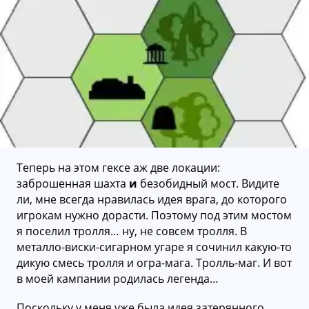
Теперь на этом гексе аж две локации:
заброшенная шахта
и
безобидный мост. Видите
ли, мне всегда нравилась идея врага, до которого
игрокам нужно дорасти. Поэтому под этим мостом
я поселил тролля… ну, не совсем тролля. В
металло-виски-сигарном угаре я сочинил какую-то
дикую смесь тролля и огра-мага. Тролль-маг. И вот
в моей кампании родилась легенда…
Поскольку у меня уже была идея затерянного