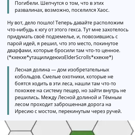
Погибели. Шепчутся о том, что в этих
развалинах, возможно, поселился Хаос.
Ну вот, дело пошло! Теперь давайте расположим
что-нибудь к югу от этого гекса. Тут мне захотелось
придумать своё подземелье, и, повозившись с
парой идей, я решил, что это место, покинутое
дварфами, которые бросили там что-то ценное.
(*кхекхе*утащилидеюизElderScrolls*кхекхе*)
Лесная долина — дом изобретательных
кобольдов. Смелые охотники, которые не
боятся ходить в эти леса, нашли там что-то
похожее на систему пещер, но зайти внутрь не
решились. Между Лесной долиной и Тёмным
лесом проходит заброшенная дорога на
Иресию с мостом, перекинутым через ручей.