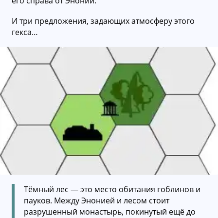
его справа от Энонии.
И три предложения, задающих атмосферу этого
гекса…
Тёмный лес — это место обитания гоблинов и
пауков. Между Энонией и лесом стоит
разрушенный монастырь, покинутый ещё до