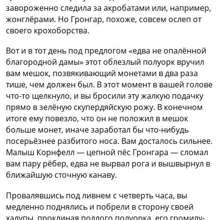
завороженно следила за акробатами или, например,
жонглёрами. Но Гронгар, похоже, совсем ослеп от
своего крохоборства.
Вот и в тот день под предлогом «едва не опалённой
благородной дамы» этот облезлый полуорк вручил
вам мешок, позвякивающий монетами в два раза
тише, чем должен был. В этот момент в вашей голове
что-то щелкнуло, и вы бросили эту жалкую подачку
прямо в зелёную скупердяйскую рожу. В конечном
итоге ему повезло, что он не положил в мешок
больше монет, иначе заработал бы что-нибудь
посерьёзнее разбитого носа. Вам досталось сильнее.
Малыш Корнфелл — цепной пёс Гронгара — сломал
вам пару рёбер, едва не вырвал рога и вышвырнул в
ближайшую сточную канаву.
Провалявшись под ливнем с четверть часа, вы
медленно поднялись и побрели в сторону своей
халупы, проклиная подлого полуорка, его громилу-