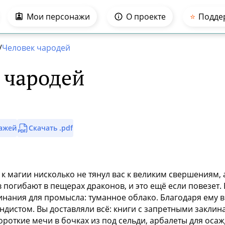
Мои персонажи
О проекте
⭐️
Подде
/
Человек чародей
 чародей
нажей
Скачать .pdf
к магии нисколько не тянул вас к великим свершениям, 
погибают в пещерах драконов, и это ещё если повезет. 
инания для промысла: туманное облако. Благодаря ему в
дистом. Вы доставляли всё: книги с запретными закли
ороткие мечи в бочках из под сельди, арбалеты для ос