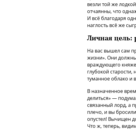
везли той же лодко
отчаянны, что однаж
И всё благодаря од
наглость всё же сыг
Личная цель:
На вас вышел сам п
жизни». Они должны 
враждующего княжес
глубокой старости, 
туманное облако и 
В назначенное врем
делиться» — подумал
связанный лорд, а п
плечо, и вы бросили
опустел! Вычищен д
Что ж, теперь, види