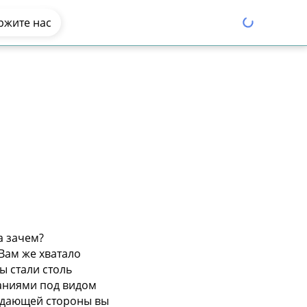
ржите нас
а зачем?
Вам же хватало
ы стали столь
наниями под видом
аждающей стороны вы