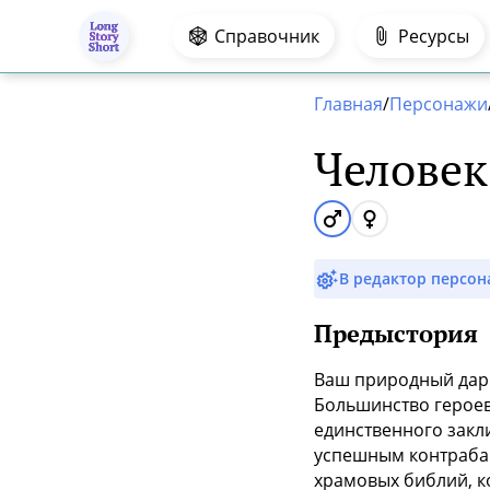
.
Справочник
Ресурсы
Главная
/
Персонажи
Человек
В редактор персо
Предыстория
Ваш природный дар 
Большинство героев 
единственного закл
успешным контрабан
храмовых библий, к