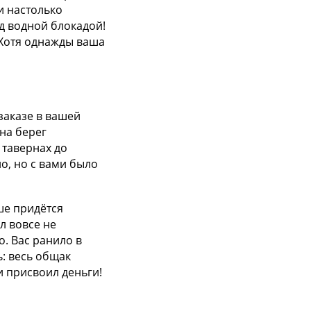
и настолько
д водной блокадой!
 Хотя однажды ваша
заказе в вашей
на берег
 тавернах до
но, но с вами было
ше придётся
л вовсе не
о. Вас ранило в
ь: весь общак
 присвоил деньги!