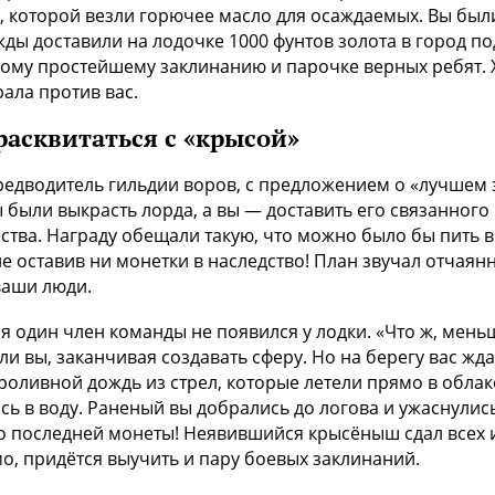
й, которой везли горючее масло для осаждаемых. Вы был
ды доставили на лодочке 1000 фунтов золота в город по
ному простейшему заклинанию и парочке верных ребят.
рала против вас.
расквитаться с «крысой»
редводитель гильдии воров, с предложением о «лучшем 
были выкрасть лорда, а вы — доставить его связанного 
тва. Награду обещали такую, что можно было бы пить в
не оставив ни монетки в наследство! План звучал отчаян
ваши люди.
я один член команды не появился у лодки. «Что ж, мень
и вы, заканчивая создавать сферу. Но на берегу вас жда
роливной дождь из стрел, которые летели прямо в облак
сь в воду. Раненый вы добрались до логова и ужаснулис
о последней монеты! Неявившийся крысёныш сдал всех и
мо, придётся выучить и пару боевых заклинаний.