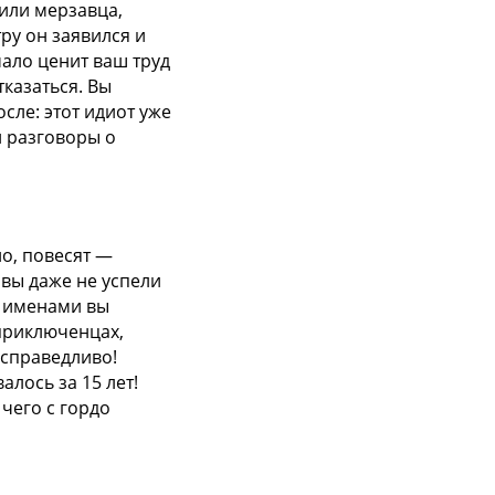
тили мерзавца,
тру он заявился и
мало ценит ваш труд
казаться. Вы
сле: этот идиот уже
и разговоры о
но, повесят —
 вы даже не успели
и именами вы
 приключенцах,
есправедливо!
лось за 15 лет!
чего с гордо