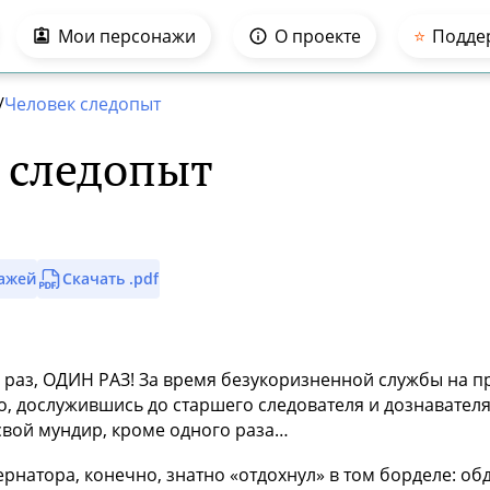
Мои персонажи
О проекте
⭐️
Подде
/
Человек следопыт
 следопыт
нажей
Скачать .pdf
 раз, ОДИН РАЗ! За время безукоризненной службы на пр
о, дослужившись до старшего следователя и дознавателя
свой мундир, кроме одного раза…
ернатора, конечно, знатно «отдохнул» в том борделе: 