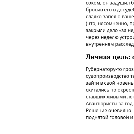
соком, он задушил б
бросив его в досуде
сладко запел о ваше
(что, несомненно, 
закрыли дело «за не
через неделю устро
внутреннем расслед
Личная цель:
Губернатору-то гроз
судопроизводство т
зайти в свой новен
скитались по окрес
ставших живыми лег
Авантюристы за год-
Решение очевидно —
поднятой головой и