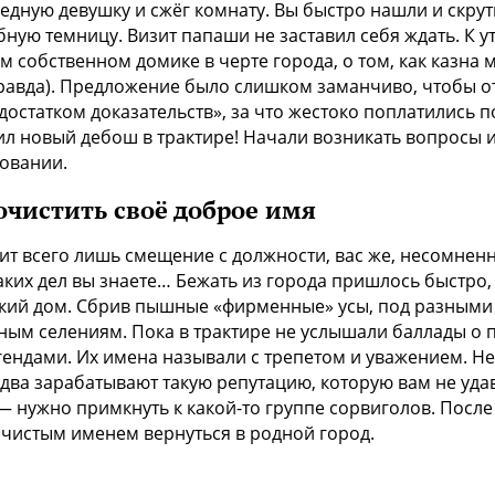
едную девушку и сжёг комнату. Вы быстро нашли и скру
бную темницу. Визит папаши не заставил себя ждать. К у
м собственном домике в черте города, о том, как казна 
правда). Предложение было слишком заманчиво, чтобы от
достатком доказательств», за что жестоко поплатились по
ил новый дебош в трактире! Начали возникать вопросы 
овании.
очистить своё доброе имя
ит всего лишь смещение с должности, вас же, несомнен
аких дел вы знаете… Бежать из города пришлось быстро,
ький дом. Сбрив пышные «фирменные» усы, под разным
тным селениям. Пока в трактире не услышали баллады о
ендами. Их имена называли с трепетом и уважением. Н
два зарабатывают такую репутацию, которую вам не удава
 нужно примкнуть к какой-то группе сорвиголов. После 
 чистым именем вернуться в родной город.