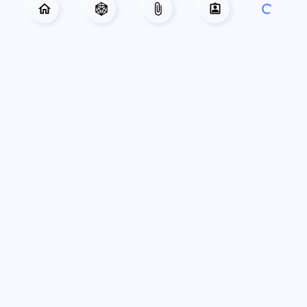
РУБРИКАТОР
Главная
Приключения
Готовые персонажи
Справочник
Лист персонажа
База знаний
Карта города
О проекте
НАШИ ПРОЕКТЫ
Комнаты Vortex
Конструктор Anima
Интеграция с Owlbear
Генератор имён
СОЦИАЛЬНЫЕ СЕТИ
ВКонтакте
Telegram
Discord
ПОДДЕРЖАТЬ ПРОЕКТ
Boosty
Книга «Гайгэкс 75»