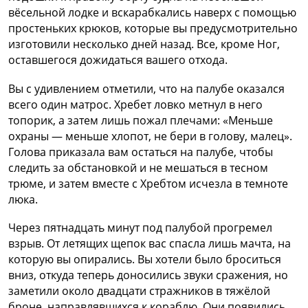
вёсельной лодке и вскарабкались наверх с помощью
простеньких крюков, которые вы предусмотрительно
изготовили несколько дней назад. Все, кроме Ног,
оставшегося дожидаться вашего отхода.
Вы с удивлением отметили, что на палубе оказался
всего один матрос. Хребет ловко метнул в него
топорик, а затем лишь пожал плечами: «Меньше
охраны — меньше хлопот, не бери в голову, малец».
Голова приказала вам остаться на палубе, чтобы
следить за обстановкой и не мешаться в тесном
трюме, и затем вместе с Хребтом исчезла в темноте
люка.
Через пятнадцать минут под палубой прогремел
взрыв. От летящих щепок вас спасла лишь мачта, на
которую вы опирались. Вы хотели было броситься
вниз, откуда теперь доносились звуки сражения, но
заметили около двадцати стражников в тяжёлой
броне, направлявшихся к кораблю. Они появились