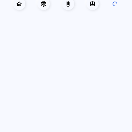
РУБРИКАТОР
Главная
Приключения
Готовые персонажи
Справочник
Лист персонажа
База знаний
Карта города
О проекте
НАШИ ПРОЕКТЫ
Комнаты Vortex
Конструктор Anima
Интеграция с Owlbear
Генератор имён
СОЦИАЛЬНЫЕ СЕТИ
ВКонтакте
Telegram
Discord
ПОДДЕРЖАТЬ ПРОЕКТ
Boosty
Книга «Гайгэкс 75»