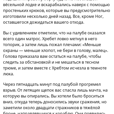
вёсельной лодке и вскарабкались наверх с помощью
простеньких крюков, которые вы предусмотрительно
изготовили несколько дней назад. Все, кроме Ног,
оставшегося дожидаться вашего отхода.
Вы с удивлением отметили, что на палубе оказался
всего один матрос. Хребет ловко метнул в него
топорик, а затем лишь пожал плечами: «Меньше
охраны — меньше хлопот, не бери в голову, малец».
Голова приказала вам остаться на палубе, чтобы
следить за обстановкой и не мешаться в тесном
трюме, и затем вместе с Хребтом исчезла в темноте
люка.
Через пятнадцать минут под палубой прогремел
взрыв. От летящих щепок вас спасла лишь мачта, на
которую вы опирались. Вы хотели было броситься
вниз, откуда теперь доносились звуки сражения, но
заметили около двадцати стражников в тяжёлой
броне, направлявшихся к кораблю. Они появились