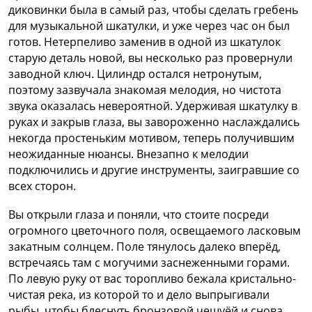
диковинки была в самый раз, чтобы сделать гребень
для музыкальной шкатулки, и уже через час он был
готов. Нетерпеливо заменив в одной из шкатулок
старую деталь новой, вы несколько раз провернули
заводной ключ. Цилиндр остался нетронутым,
поэтому зазвучала знакомая мелодия, но чистота
звука оказалась невероятной. Удерживая шкатулку в
руках и закрыв глаза, вы завороженно наслаждались
некогда простеньким мотивом, теперь получившим
неожиданные нюансы. Внезапно к мелодии
подключились и другие инструменты, заигравшие со
всех сторон.
Вы открыли глаза и поняли, что стоите посреди
огромного цветочного поля, освещаемого ласковым
закатным солнцем. Поле тянулось далеко вперёд,
встречаясь там с могучими заснеженными горами.
По левую руку от вас торопливо бежала кристально-
чистая река, из которой то и дело выпрыгивали
рыбы, чтобы блеснуть бронзовой чешуёй и снова