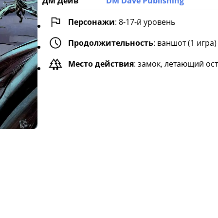
ДМ Дейв
DM Dave Publishing
Персонажи
:
8-17
-й уровень
Продолжительность
:
ваншот (1 игра)
Место действия
:
замок, летающий ос