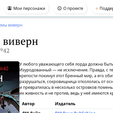
Мои персонажи
О проекте
⭐️
Подде
олмы виверн
 виверн
№42
У любого уважающего себя лорда должна быть
Изуродованный — не исключение. Правда, с те
крепости покинул этот бренный мир, а его об
разрушаться, сокровищница откололась от ос
и превратилась в несколько островков помен
их живность и не против, ведь у неё имеются к
Автор
Издатель