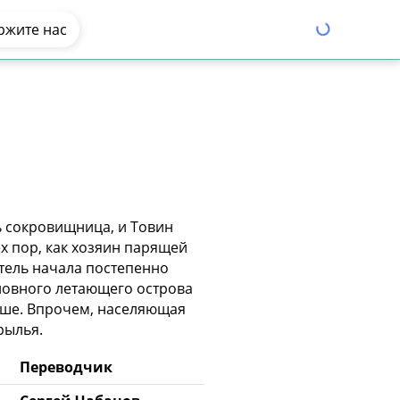
ржите нас
 сокровищница, и Товин
х пор, как хозяин парящей
итель начала постепенно
новного летающего острова
ьше. Впрочем, населяющая
рылья.
Переводчик