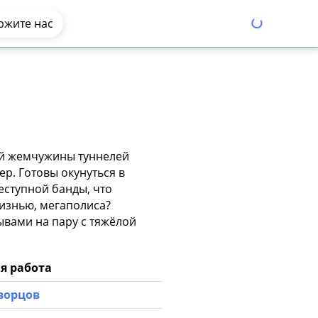
ржите нас
ой жемчужины туннелей
р. Готовы окунуться в
еступной банды, что
жизнью, мегаполиса?
ывами на пару с тяжёлой
я работа
ворцов