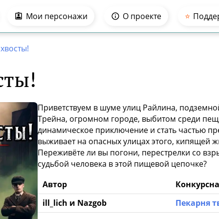
Мои персонажи
О проекте
⭐️
Подде
хвосты!
сты!
Приветствуем в шуме улиц Райлина, подземн
Трейна, огромном городе, выбитом среди пеще
динамическое приключение и стать частью пр
выживает на опасных улицах этого, кипящей 
Переживёте ли вы погони, перестрелки со взр
судьбой человека в этой пищевой цепочке?
Автор
Конкурсна
ill_lich и Nazgob
Пекарня т