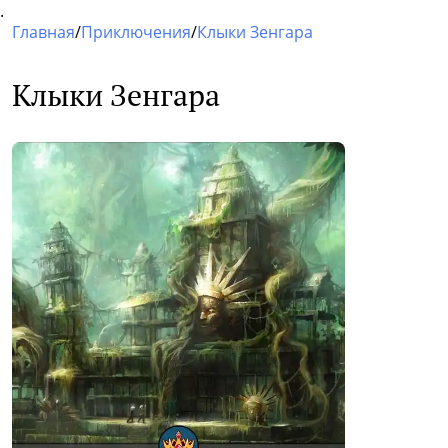
.
Главная
/
Приключения
/
Клыки Зенгара
Клыки Зенгара