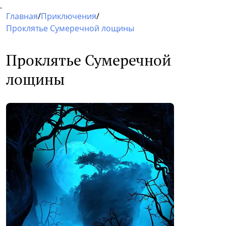
.
Главная
/
Приключения
/
Проклятье Сумеречной лощины
Проклятье Сумеречной
лощины