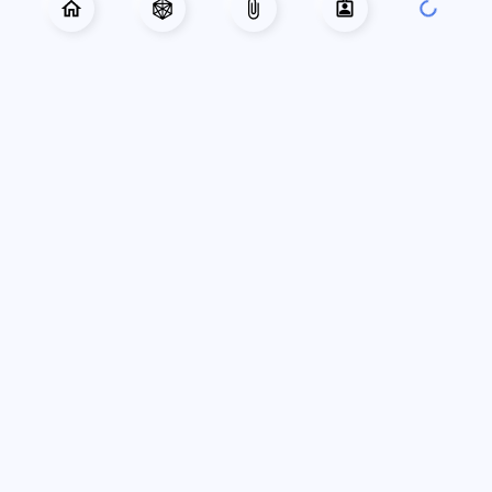
РУБРИКАТОР
Главная
Приключения
Готовые персонажи
Справочник
Лист персонажа
База знаний
Карта города
О проекте
НАШИ ПРОЕКТЫ
Комнаты Vortex
Конструктор Anima
Интеграция с Owlbear
Генератор имён
СОЦИАЛЬНЫЕ СЕТИ
ВКонтакте
Telegram
Discord
ПОДДЕРЖАТЬ ПРОЕКТ
Boosty
Книга «Гайгэкс 75»