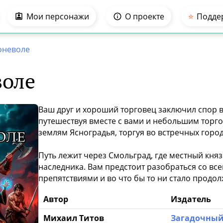
Мои персонажи
О проекте
⭐️
Подде
оневоле
воле
Ваш друг и хороший торговец заключил спор в
путешествуя вместе с вами и небольшим торг
землям Ясноградья, торгуя во встречных город
Путь лежит через Смольград, где местный княз
наследника. Вам предстоит разобраться со в
препятствиями и во что бы то ни стало продол
Автор
Издатель
Михаил Титов
Загадочный