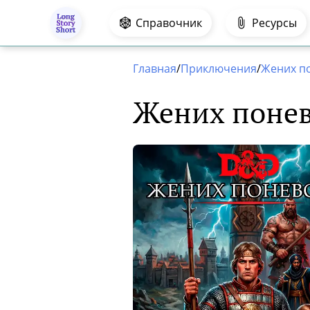
.
Справочник
Ресурсы
Главная
/
Приключения
/
Жених п
Жених поне