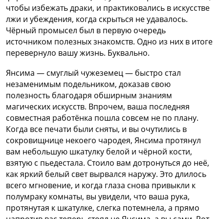
чтобы избежать драки, и практиковались в искусстве
лжи и убеждения, когда скрыться не удавалось.
Чёрный промысел был в первую очередь
источником полезных знакомств. Одно из них в итоге
перевернуло вашу жизнь. Буквально.
Янсима — смуглый чужеземец — быстро стал
незаменимым подельником, доказав свою
полезность благодаря обширным знаниям
магических искусств. Впрочем, ваша последняя
совместная работёнка пошла совсем не по плану.
Когда все печати были сняты, и вы очутились в
сокровищнице некоего чародея, Янсима протянул
вам небольшую шкатулку белой и чёрной кости,
взятую с пьедестала. Стоило вам дотронуться до неё,
как яркий белый свет вырвался наружу. Это длилось
всего мгновение, и когда глаза снова привыкли к
полумраку комнаты, вы увидели, что ваша рука,
протянутая к шкатулке, слегка потемнела, а прямо