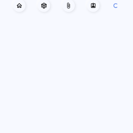
РУБРИКАТОР
Главная
Приключения
Готовые персонажи
Справочник
Лист персонажа
База знаний
Карта города
О проекте
НАШИ ПРОЕКТЫ
Комнаты Vortex
Конструктор Anima
Интеграция с Owlbear
Генератор имён
СОЦИАЛЬНЫЕ СЕТИ
ВКонтакте
Telegram
Discord
ПОДДЕРЖАТЬ ПРОЕКТ
Boosty
Книга «Гайгэкс 75»