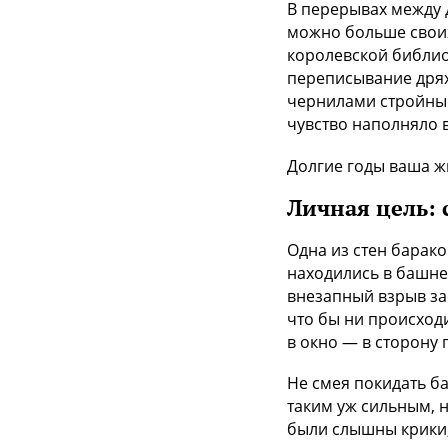
В перерывах между 
можно больше своих
королевской библио
переписывание дрях
чернилами стройные 
чувство наполняло 
Долгие годы ваша ж
Личная цель:
Одна из стен барако
находились в башне,
внезапный взрыв за
что бы ни происходи
в окно — в сторону 
Не смея покидать б
таким уж сильным, н
были слышны крики,