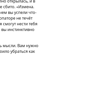
но открылась, и в
е сбито. «Измена.
чем вы успели что-
урпаторе не течёт
я смогут нести тебя
и вы инстинктивно
сь мысли. Вам нужно
оило убраться как