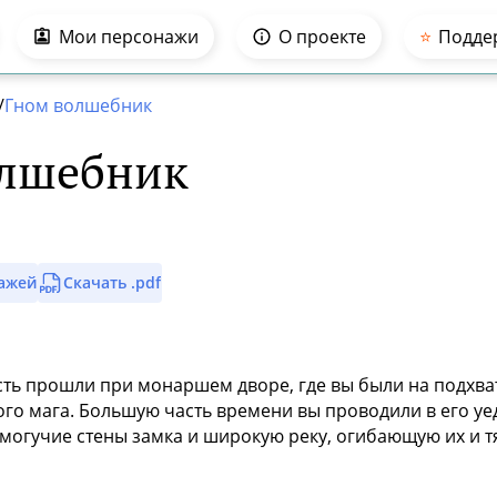
Мои персонажи
О проекте
⭐️
Подде
/
Гном волшебник
олшебник
нажей
Скачать .pdf
сть прошли при монаршем дворе, где вы были на подхват
ого мага. Большую часть времени вы проводили в его у
 могучие стены замка и широкую реку, огибающую их и 