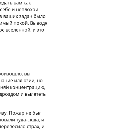
едать вам как
себе и неплохой
з ваших задач было
нимый покой. Выводя
с вселенной, и это
произошло, вы
инание иллюзии, но
раняй концентрацию,
 дроздом и вылететь
изу. Пожар не был
овали туда-сюда, и
еревесило страх, и