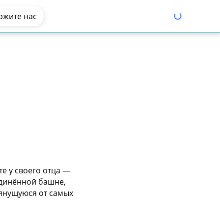
ржите нас
е у своего отца —
единённой башне,
тянущуюся от самых