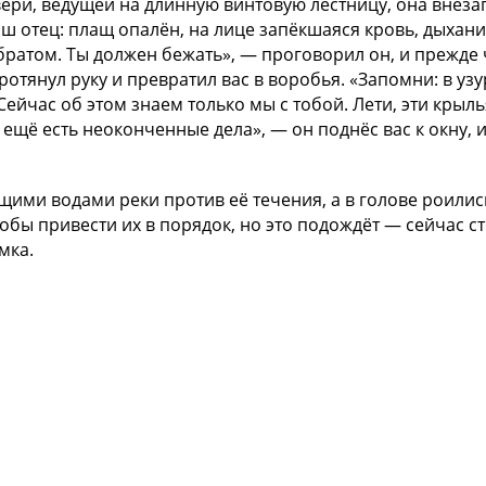
ери, ведущей на длинную винтовую лестницу, она внезап
ш отец: плащ опалён, на лице запёкшаяся кровь, дыхани
братом. Ты должен бежать», — проговорил он, и прежде 
протянул руку и превратил вас в воробья. «Запомни: в уз
Сейчас об этом знаем только мы с тобой. Лети, эти крыль
я ещё есть неоконченные дела», — он поднёс вас к окну, 
щими водами реки против её течения, а в голове роили
обы привести их в порядок, но это подождёт — сейчас ст
мка.