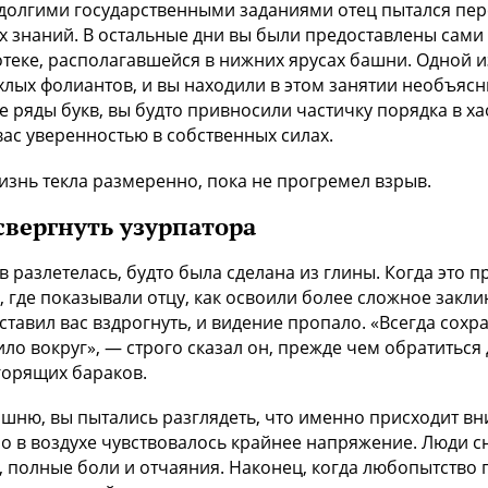
долгими государственными заданиями отец пытался пер
 знаний. В остальные дни вы были предоставлены сами 
теке, располагавшейся в нижних ярусах башни. Одной и
лых фолиантов, и вы находили в этом занятии необъяс
ряды букв, вы будто привносили частичку порядка в хао
вас уверенностью в собственных силах.
изнь текла размеренно, пока не прогремел взрыв.
свергнуть узурпатора
в разлетелась, будто была сделана из глины. Когда это 
 где показывали отцу, как освоили более сложное закл
ставил вас вздрогнуть, и видение пропало. «Всегда сох
ло вокруг», — строго сказал он, прежде чем обратиться
горящих бараков.
ашню, вы пытались разглядеть, что именно присходит вн
о в воздухе чувствовалось крайнее напряжение. Люди сн
 полные боли и отчаяния. Наконец, когда любопытство п